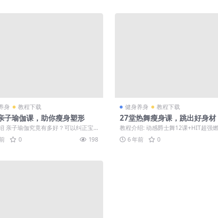
养身
教程下载
健身养身
教程下载
堂亲子瑜伽课，助你瘦身塑形
27堂热舞瘦身课，跳出好身材
绍 亲子瑜伽究竟有多好？可以纠正宝
教程介绍: 动感爵士舞12课+HIT超强
姿势，有助于宝宝形成良好的姿态，
课，练就天鹅颈、小蛮腰、翘臀长...
年前
0
198
6 年前
0