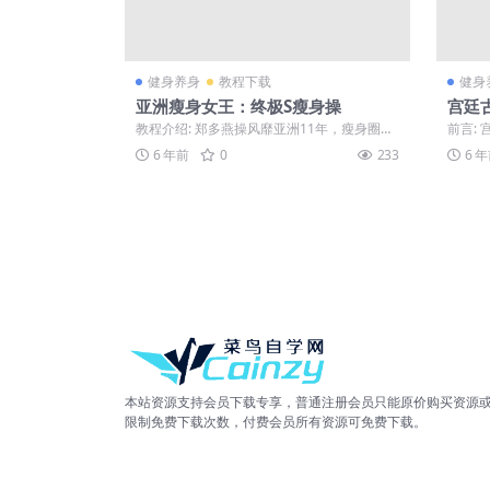
健身养身
教程下载
健身
亚洲瘦身女王：终极S瘦身操
宫廷
教程介绍: 郑多燕操风靡亚洲11年，瘦身圈几
前言:
乎无人不知。郑多燕通过跳操让自己保持...
下载吧。
6 年前
0
233
6 
本站资源支持会员下载专享，普通注册会员只能原价购买资源
限制免费下载次数，付费会员所有资源可免费下载。