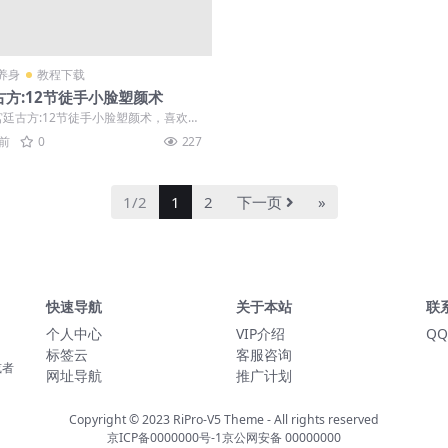
养身
教程下载
古方:12节徒手小脸塑颜术
 宫廷古方:12节徒手小脸塑颜术，喜欢就
 正文: 你发现没有，决定...
年前
0
227
1/2
1
2
下一页
»
快速导航
关于本站
联
个人中心
VIP介绍
QQ
标签云
客服咨询
或者
网址导航
推广计划
Copyright © 2023
RiPro-V5 Theme
- All rights reserved
京ICP备0000000号-1
京公网安备 00000000