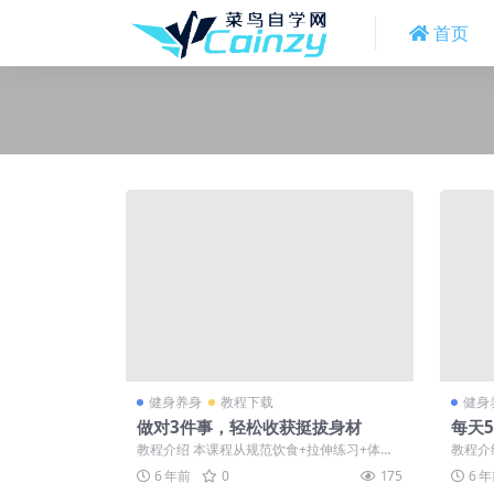
首页
健身养身
教程下载
健身
做对3件事，轻松收获挺拔身材
每天
教程介绍 本课程从规范饮食+拉伸练习+体态
教程介
矫正入手，3 管齐下，通过 10 节干...
会咔咔
6 年前
0
175
6 
易...