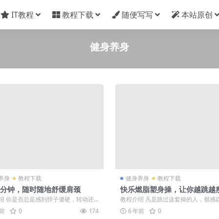
IT教程
教程下载
随便写写
本站原创
健身养身
养身
教程下载
健身养身
教程下载
5分钟，随时随地舒缓肩颈
快乐燃脂塑身操，让你越跳越
绍 你是否总是感到脖子僵硬，转动还
教程介绍 凡是跳过这套操的人，都感
响，肩膀紧张，一按就酸痛，久坐容
“从来没有跳过这么简单的操！关键是没跳
年前
0
174
6 年前
0