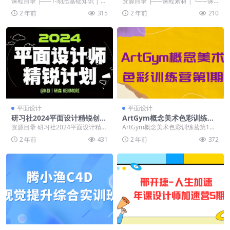
课程目录 ├──1-动态基础知识 | ├
资源目录 ├──课程素材 | └──课
──1.1-动态基础知识-界面介绍与新
程素材.zip 3.86G ├──10_吉...
2 年前
315
2 年前
210
建...
平面设计
平面设计
研习社2024平面设计精锐创造
ArtGym概念美术色彩训练营
营第1期
第1期
资源目录 研习社2024平面设计精锐
ArtGym概念美术色彩训练营第1期
创造营第1期 ├──体验课 | ├──
├──作业要求 | └──作业要求.zi
2 年前
431
2 年前
372
[4]...
p...