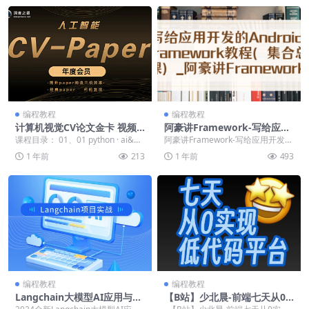
编程教程
编程教程
计算机视觉CV论文金卡 视频
阿豪讲Framework-写给应用
课程
开发的Android Framework
课程目录： 01、01 python · ai&数
阿豪讲Framework-写给应用开发的
教程
据科学入门》02、第一...
Android Framework教程 ...
1 年前
213
1 年前
493
编程教程
编程教程
Langchain大模型AI应用与多
【B站】少北晨-前端七天从0
智能体实战开发2024
实现低代码平台