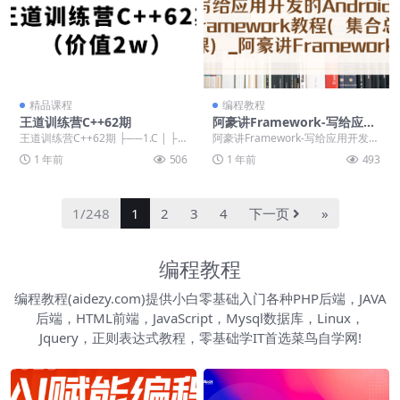
精品课程
编程教程
王道训练营C++62期
阿豪讲Framework-写给应用
开发的Android Framework
王道训练营C++62期 ├──1.C | ├─
阿豪讲Framework-写给应用开发的
教程
─CDay01 | | ├──笔记...
Android Framework教程 ...
1 年前
506
1 年前
493
1/248
1
2
3
4
下一页
»
编程教程
编程教程(aidezy.com)提供小白零基础入门各种PHP后端，JAVA
后端，HTML前端，JavaScript，Mysql数据库，Linux，
Jquery，正则表达式教程，零基础学IT首选菜鸟自学网!