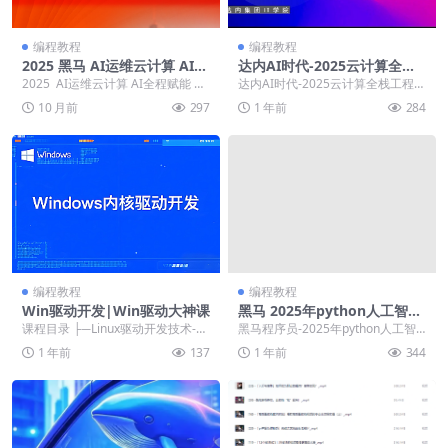
编程教程
编程教程
2025 黑马 AI运维云计算 AI全
达内AI时代-2025云计算全栈
程赋能
工程师全日制课程V16
2025 AI运维云计算 AI全程赋能 ├
达内AI时代-2025云计算全栈工程师
──00 开班 | ├──笔记 | ...
全日制课程V16 ├──Linux教学环
10 月前
297
1 年前
284
境...
编程教程
编程教程
Win驱动开发|Win驱动大神课
黑马 2025年python人工智能
开发 V5.0
课程目录 ├─Linux驱动开发技术-中
黑马程序员-2025年python人工智
断机制与内存管理篇 │ 1.taskle...
能开发 V5.0 ├──01_Pytho...
1 年前
137
1 年前
344