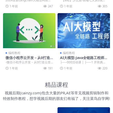
2024全新Langchain大模型AI应用
【B站】少北晨-前端七天从0实现
与多智能体实战开发/ ├──Lang...
低代码平台 ├──001.项目简介...
1 年前
247
1 年前
305
编程教程
编程教程
微信小程序云开发－从0打造
AI大模型-Java全链路工程师
云音乐全栈小程序
全日制课程V18（2405系列
-微信小程序云开发－从0打造云音
├──000活动课 | ├──1 开班典礼
班）
乐全栈小程序 ├──第10章 课程回
| | └──1 开班典礼.mp4 ...
1 年前
191
1 年前
220
顾 | ...
精品课程
视频后期(cainzy.com)包含大量的PR,AE等常见视频剪辑制作和
特效制作教程，想学视频后期的朋友们有福了，关注菜鸟自学网!