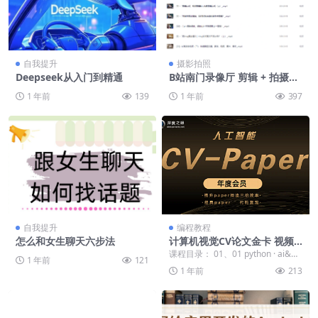
自我提升
摄影拍照
Deepseek从入门到精通
B站南门录像厅 剪辑 + 拍摄｜
全能视频创作课
1 年前
139
1 年前
397
自我提升
编程教程
怎么和女生聊天六步法
计算机视觉CV论文金卡 视频
课程
课程目录： 01、01 python · ai&数
1 年前
121
据科学入门》02、第一...
1 年前
213