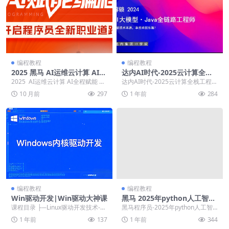
编程教程
编程教程
2025 黑马 AI运维云计算 AI全
达内AI时代-2025云计算全栈
程赋能
工程师全日制课程V16
2025 AI运维云计算 AI全程赋能 ├
达内AI时代-2025云计算全栈工程师
──00 开班 | ├──笔记 | ...
全日制课程V16 ├──Linux教学环
10 月前
297
1 年前
284
境...
编程教程
编程教程
Win驱动开发|Win驱动大神课
黑马 2025年python人工智能
开发 V5.0
课程目录 ├─Linux驱动开发技术-中
黑马程序员-2025年python人工智
断机制与内存管理篇 │ 1.taskle...
能开发 V5.0 ├──01_Pytho...
1 年前
137
1 年前
344