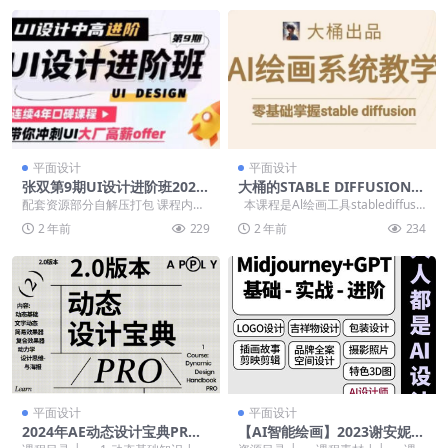
平面设计
平面设计
张双第9期UI设计进阶班2022
大桶的STABLE DIFFUSION系
年
统课程
配套资源部分自解压打包 课程内
本课程是Al绘画工具stablediffusio
容： 1_【能力模型】深挖UI UX：T
n的系统课程，内容...
2 年前
229
2 年前
234
型人才架构...
平面设计
平面设计
2024年AE动态设计宝典PRO
【AI智能绘画】2023谢安妮人
版2.0（高清画质带素材）
人都是ai设计师