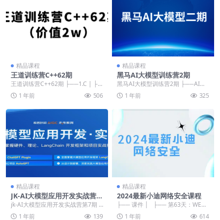
精品课程
精品课程
王道训练营C++62期
黑马AI大模型训练营2期
王道训练营C++62期 ├──1.C | ├─
黑马AI大模型训练营2期 ├──AI大
─CDay01 | | ├──笔记...
模型 赠送资料 | ├──11本AI大...
1 年前
506
1 年前
325
精品课程
精品课程
JK-AI大模型应用开发实战营第
2024最新小迪网络安全课程
7期
jk-AI大模型应用开发实战营第7期 ├
├── 课件 │ ├── 第63天：WEB
──第1周-第1章 初探大模型-起源与
攻防-JS应用&算法逆向&...
1 年前
139
1 年前
614
发...