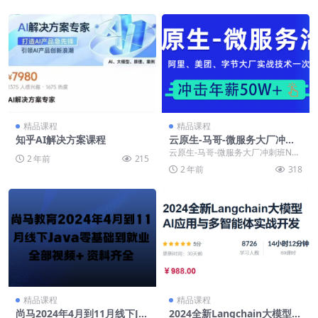
精品课程
精品课程
知乎AI解决方案课程
云原生-马哥-微服务大厂冲刺
班N66期（高清视频+资料齐
云原生-马哥-微服务大厂冲刺班N66
2 年前
215
全）
期（高清视频+资料齐全） ├──00.
2 年前
318
资料文...
精品课程
精品课程
尚马2024年4月到11月线下Ja
2024全新Langchain大模型AI