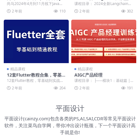
va零基础到就业全部视频+资
应用与多智能体实战开发|价
尚马2024年4月到11月线下Java零
课程目录： 2024全新Langchain大
料齐全
值988
基础到就业全部视频+资料齐全 ├─
模型AI应用与多智能体实战开发 0
2 年前
110
2 年前
302
─第二...
1...
精品课程
精品课程
12套Flutter教程合集，零基
AIGC产品经理
础到项目实战开发，视频+资
12套Flutter教程，零基础到实战开
课程目录： ├──模块1：基础篇 |
料 ,精品课程
发 01 flutter dart入门基...
├──1. 大模型基础：行业、应用与
2 年前
204
2 年前
191
项目_...
平面设计
平面设计(cainzy.com)包含各类的PS,AI,SAI,CDR等常见平面设计
软件，关注菜鸟自学网，带你冲出设计瓶颈，下一个平面设计高
手就是你!