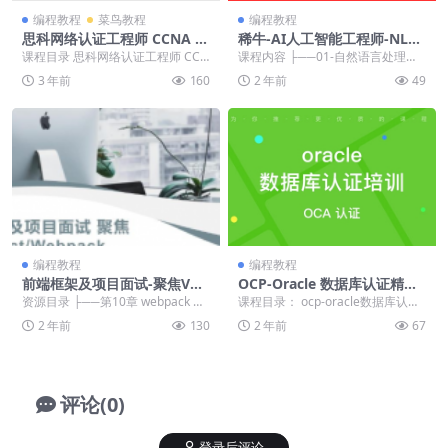
编程教程
菜鸟教程
编程教程
思科网络认证工程师 CCNA 3
稀牛-AI人工智能工程师-NLP
73班
必备技能
课程目录 思科网络认证工程师 CCN
课程内容 ├──01-自然语言处理基
A 373班 ├──课件 | ├──【C...
础知识与操作 | ├──第二章英文
3 年前
160
2 年前
49
文本处...
编程教程
编程教程
前端框架及项目面试-聚焦Vue
OCP-Oracle 数据库认证精品
3/React/Webpack
辅导班8期
资源目录 ├──第10章 webpack 和
课程目录： ocp-oracle数据库认证
babel | ├──10-1 w...
精品辅导班8期–课程视频 必修2 1
2 年前
130
2 年前
67
z...
评论(0)
登录后评论