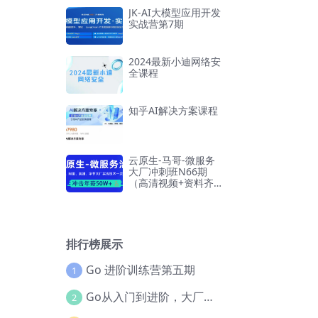
JK-AI大模型应用开发
实战营第7期
2024最新小迪网络安
全课程
知乎AI解决方案课程
云原生-马哥-微服务
大厂冲刺班N66期
（高清视频+资料齐
全）
排行榜展示
Go 进阶训练营第五期
1
Go从入门到进阶，大厂案例全流程实践(完结)
2