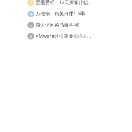
熙墨爱经：12天探索伴侣亲密度
3
万维钢：精英日课1-6季合集
4
感谢访问菜鸟自学网!
5
VMware过检测虚拟机去虚拟化教程(工具+基础+进阶)
6