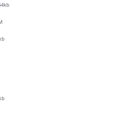
4kb
M
kb
kb