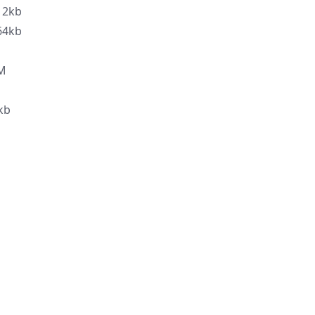
2kb
4kb
M
kb