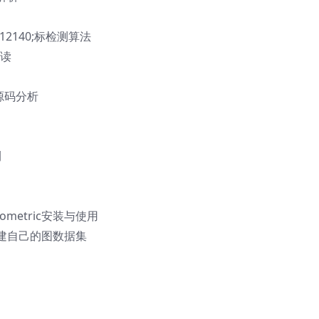
&#12140;标检测算法
解读
检测源码分析
测
eometric安装与使用
ric构建自己的图数据集