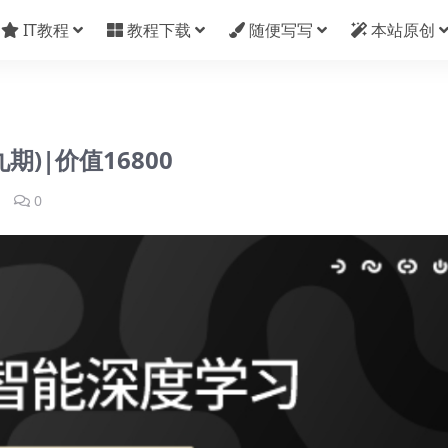
IT教程
教程下载
随便写写
本站原创
)|价值16800
1
0