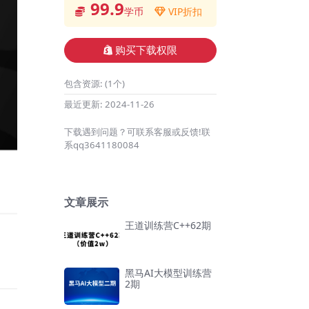
99.9
学币
VIP折扣
购买下载权限
包含资源:
(1个)
最近更新:
2024-11-26
下载遇到问题？可联系客服或反馈!联
系qq3641180084
文章展示
王道训练营C++62期
黑马AI大模型训练营
2期