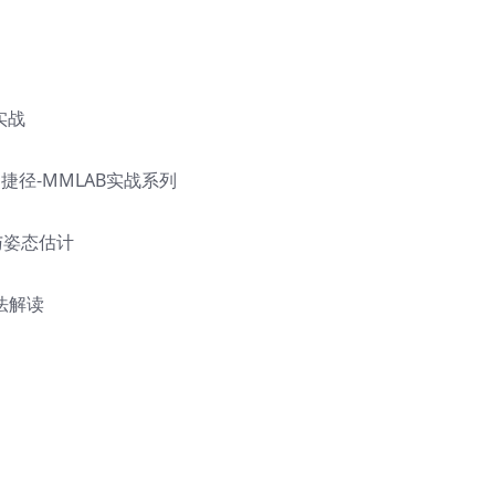
实战
的捷径-MMLAB实战系列
与姿态估计
算法解读