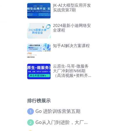
JK-AI大模型应用开发
实战营第7期
2024最新小迪网络安
全课程
知乎AI解决方案课程
云原生-马哥-微服务
大厂冲刺班N66期
（高清视频+资料齐
全）
排行榜展示
Go 进阶训练营第五期
1
Go从入门到进阶，大厂案例全流程实践(完结)
2