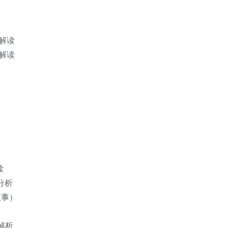
论文解读
源码解读
列
读
码分析
讲故事）
理解析