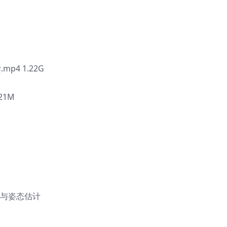
.mp4 1.22G
21M
追踪与姿态估计