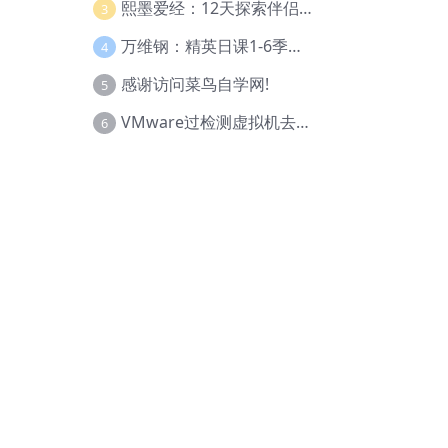
熙墨爱经：12天探索伴侣亲密度
3
万维钢：精英日课1-6季合集
4
感谢访问菜鸟自学网!
5
VMware过检测虚拟机去虚拟化教程(工具+基础+进阶)
6