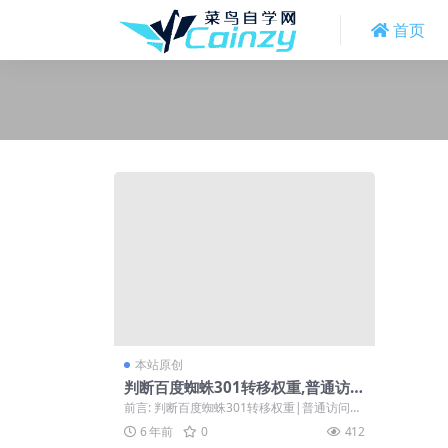
首页
本站原创
判断百度蜘蛛301转移权重,普通访问
无效
前言: 判断百度蜘蛛301转移权重|普通访问不
跳转，如果对你有帮助就看看吧。 正...
6 年前
0
412