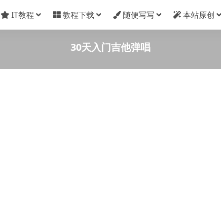
IT教程
教程下载
随便写写
本站原创
30天入门吉他弹唱