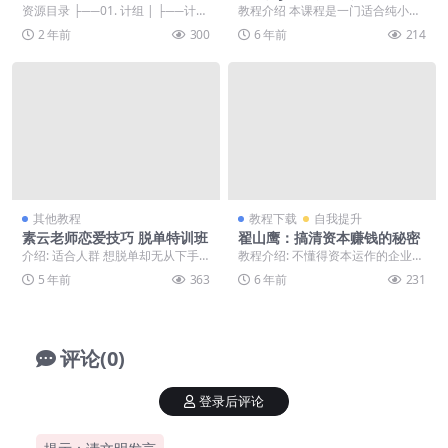
资源目录 ├──01. 计组 | ├──计组
教程介绍 本课程是一门适合纯小白
day1-笔记.PanD 0.09k...
入门的课程，带你从无到有走进jav
2 年前
300
6 年前
214
a的世界，让你...
其他教程
教程下载
自我提升
素云老师恋爱技巧 脱单特训班
翟山鹰：搞清资本赚钱的秘密
介绍: 适合人群 想脱单却无从下手
教程介绍: 不懂得资本运作的企业将
的您 想告别尬聊，做一个聊天高手
被同行远远甩在后面。巴菲特的午
5 年前
363
6 年前
231
的您 想解决总...
餐很贵，可是到中...
评论(0)
登录后评论