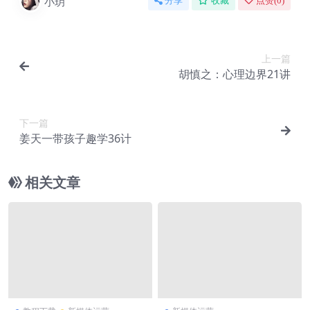
小玥
分享
收藏
点赞(
0
)
上一篇
胡慎之：心理边界21讲
下一篇
姜天一带孩子趣学36计
相关文章