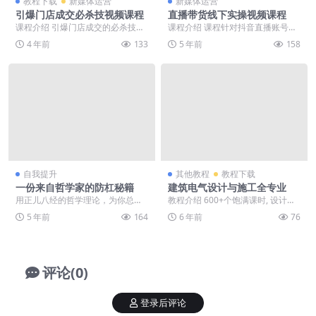
教程下载
新媒体运营
新媒体运营
引爆门店成交必杀技视频课程
直播带货线下实操视频课程
课程介绍 引爆门店成交的必杀技，
课程介绍 课程针对抖音直播账号起
你一定要学会！一家金牌门店,拥有
号的底层逻辑方法账号如何打上精
4 年前
133
5 年前
158
哪些盈利的独门利...
准标签，教你打开流...
自我提升
其他教程
教程下载
一份来自哲学家的防杠秘籍
建筑电气设计与施工全专业
用正儿八经的哲学理论，为你总结
教程介绍 600+个饱满课时, 设计及
了一份杠精常见套路，并倾情传授
施工近27个课程组合而成，包含规
5 年前
164
6 年前
76
防杠秘笈，以便大家不...
范解读，安...
评论(0)
登录后评论