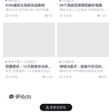
编程设计
自我提升
KVM虚拟化高级实战教程
50个高级思维模型解析视频
课程介绍 非常强大的一套KVM虚拟
课程介绍 人人必备学习思维模式50
化高级实战课程，在KVM虚拟化领
个高级思维模型解析：掌握更多的
5 年前
92
5 年前
129
域技术上有非常...
思维模型，会帮助...
教程下载
自我提升
自我提升
熙墨爱经：12天探索伴侣亲密
情绪治愈术：驯服不听话的情
度
绪
前言: 熙墨爱经：12天探索伴侣亲密
教程介绍 10节课摸清喜怒哀乐的命
度，喜欢就下载吧。 正文: 怎样的
脉，驯服不听话的情绪怪兽，你才
6 年前
2.4K
5 年前
89
性关系，才...
是自己的上帝。
评论(0)
登录后评论