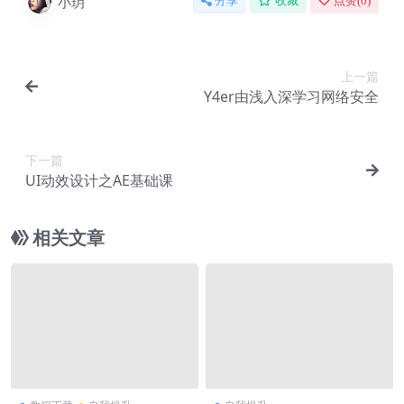
小玥
分享
收藏
点赞(
0
)
上一篇
Y4er由浅入深学习网络安全
下一篇
UI动效设计之AE基础课
相关文章