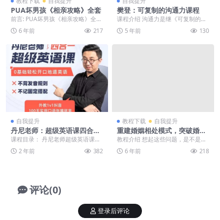
教程下载
自我提升
自我提升
PUA坏男孩《相亲攻略》全套
樊登：可复制的沟通力课程
前言: PUA坏男孩《相亲攻略》全
课程介绍 沟通力是继《可复制的领
套，喜欢就下载吧。 正文: 相亲是
导力》之后又一门“可复制”系列课
6 年前
217
5 年前
130
现社会最受单...
程；内容提炼出沟...
自我提升
教程下载
自我提升
丹尼老师：超级英语课四合一
重建婚姻相处模式，突破婚姻
课程视频课，价值398
难题
课程目录： 丹尼老师超级英语课四
教程介绍 想起这些问题，是不是特
合一 001_英语字母与单词26讲-dan
别无奈？想找TA说说话却一直被嫌
2 年前
382
6 年前
218
ny声...
弃，TA说啥都是...
评论(0)
登录后评论