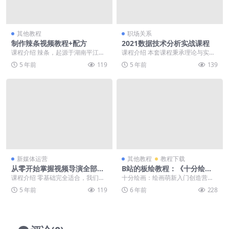
其他教程
职场关系
制作辣条视频教程+配方
2021数据技术分析实战课程
课程介绍 辣条，起源于湖南平江，
课程介绍 本套课程秉承理论与实践
行业叫面筋，平江人叫麻辣，因为
结合的原则，内容包括数据分析思
5 年前
119
5 年前
139
辣条一开始就是麻辣...
维的讲解，Exce...
新媒体运营
其他教程
教程下载
从零开始掌握视频导演全部技
B站的板绘教程：《十分绘
能
画：绘画萌新入门创造营》分
课程介绍 零基础完全适合，我们将
十分绘画：绘画萌新入门创造营，1
享
从如何选购摄像机、拍摄视频的团
65.3万播放·已完结，共19期。 介
5 年前
119
6 年前
228
队分工及职责等开始...
绍： 绘画...