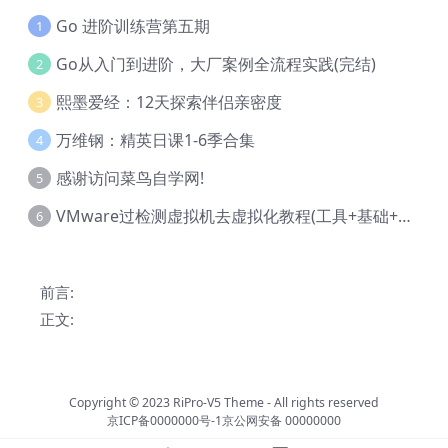
Go 进阶训练营第五期
1
Go从入门到进阶，大厂案例全流程实践(完结)
2
熙墨爱经：12天探索伴侣亲密度
3
万维钢：精英日课1-6季合集
4
感谢访问菜鸟自学网!
5
VMware过检测虚拟机去虚拟化教程(工具+基础+进阶)
6
前言:
正文:
Copyright © 2023
RiPro-V5 Theme
- All rights reserved
京ICP备0000000号-1
京公网安备 00000000