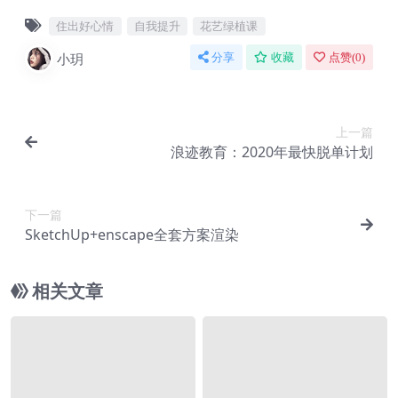
住出好心情
自我提升
花艺绿植课
小玥
分享
收藏
点赞(
0
)
上一篇
浪迹教育：2020年最快脱单计划
下一篇
SketchUp+enscape全套方案渲染
相关文章