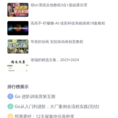
胡sir系统吉他教程3合1基础课乐理
高高手-柠檬糖-AI-炫彩科技风格插画18集教程
华居的动画 实拍加动画创意教程
老端的精选文集，2023+2024
排行榜展示
Go 进阶训练营第五期
1
Go从入门到进阶，大厂案例全流程实践(完结)
2
熙墨爱经：12天探索伴侣亲密度
3