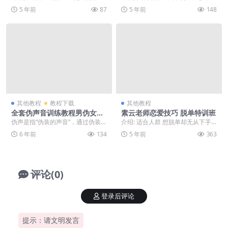
绘画道路上难以上手的难题，我们
不良行为视频教程，共20节课，买
5 年前
87
5 年前
148
对场景的距离感最后...
来的狗狗不知道怎...
其他教程
教程下载
其他教程
全套伪声音训练教程男伪女入
素云老师恋爱技巧 脱单特训班
门到精通声优配音教程
伪声是指“伪装的声音”，通过伪装来
介绍: 适合人群 想脱单却无从下手
达到混淆真伪，能够像到欺骗到他
的您 想告别尬聊，做一个聊天高手
6 年前
134
5 年前
363
人的地步。伪声不...
的您 想解决总...
评论(0)
登录后评论
提示：请文明发言