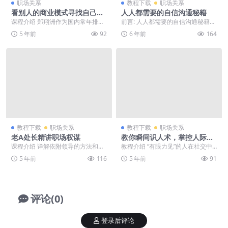
职场关系
教程下载
职场关系
看别人的商业模式寻找自己机
人人都需要的自信沟通秘籍
会
课程介绍 郑翔洲作为国内常年排名
前言: 人人都需要的自信沟通秘籍，
前十的主流投资机构-优势资本的创
喜欢就下载吧。 正文: 在我们的生
5 年前
92
6 年前
164
始人，每年亲自看...
活中，会有各...
教程下载
职场关系
教程下载
职场关系
老A处长精讲职场权谋
教你瞬间识人术，掌控人际交
往主动权
课程介绍 详解依附领导的方法和技
教程介绍 “有眼力见”的人在社交中
巧，合集精讲如何拍马屁、替领导
往往能掌握主动权，听懂话外音，
5 年前
116
5 年前
91
背黑锅、陪领导散步...
谈条件不容易失手...
评论(0)
登录后评论