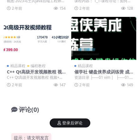
场沟通价值365元
截图 2023马士兵Java后端工程师
课程内容： 1_1-课程导论：如何提
课程目录 ├──1-第一阶段-学前须
升职场软实力.mp4 2_1-1-1了解自
2 年前
154
2 年前
128
知 ...
己...
精品课程
编程教程
精品课程
C++ Qt高级开发视频教程 视
催学社 键盘侠养成训练营 成
频+资料 价值399
为全键盘操作的程序员
C++ Qt高级开发视频教程 视频+资
资源目录 ├──01 vim | ├──01.vi
料 价值399 ├──Qt高级开发视频教
m-01-存活下来 .mp...
2 年前
147
2 年前
149
程...
评论(0)
登录后评论
提示：请文明发言