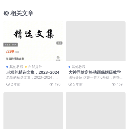
相关文章
其他教程
自我提升
其他教程
老端的精选文集，2023+2024
大神同款定格动画保姆级教学
老端的精选文集，2023+2024，老
课程介绍 这是一套为0基础，但热
端讲投资的秘密，价值299(内容更
爱动画、想了解动画制作、想拍自
2 年前
190
5 年前
169
新) ├...
己原创动画的同学量...