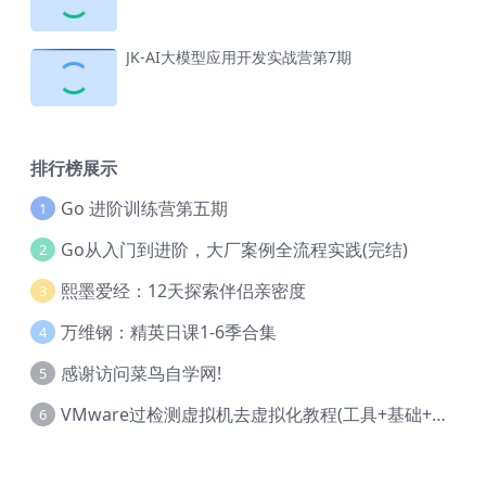
JK-AI大模型应用开发实战营第7期
排行榜展示
Go 进阶训练营第五期
1
Go从入门到进阶，大厂案例全流程实践(完结)
2
熙墨爱经：12天探索伴侣亲密度
3
万维钢：精英日课1-6季合集
4
感谢访问菜鸟自学网!
5
VMware过检测虚拟机去虚拟化教程(工具+基础+进阶)
6