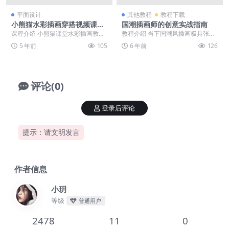
平面设计
其他教程
教程下载
小熊猫水彩插画穿搭视频课程
国潮插画师的创意实战指南
分享
课程介绍 小熊猫课堂水彩插画教
教程介绍 当下国潮风插画极具张
程，教会你头像线稿水彩基础，以
力，本课程结合经验帮你梳通创意
5 年前
105
6 年前
126
及发型服装上色、头像...
思维，从传统山水画汲...
评论(0)
登录后评论
提示：请文明发言
作者信息
小玥
等级
普通用户
2478
11
0