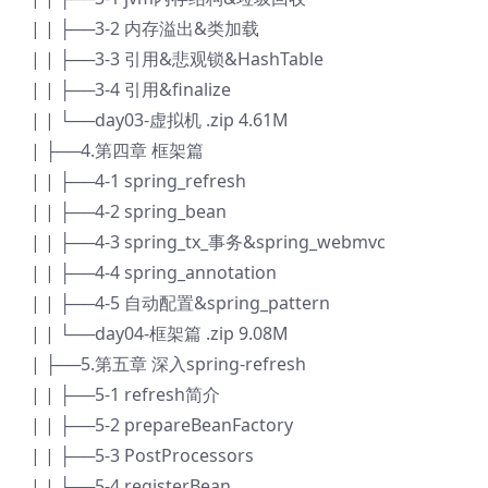
| | ├──3-2 内存溢出&类加载
| | ├──3-3 引用&悲观锁&HashTable
| | ├──3-4 引用&finalize
| | └──day03-虚拟机 .zip 4.61M
| ├──4.第四章 框架篇
| | ├──4-1 spring_refresh
| | ├──4-2 spring_bean
| | ├──4-3 spring_tx_事务&spring_webmvc
| | ├──4-4 spring_annotation
| | ├──4-5 自动配置&spring_pattern
| | └──day04-框架篇 .zip 9.08M
| ├──5.第五章 深入spring-refresh
| | ├──5-1 refresh简介
| | ├──5-2 prepareBeanFactory
| | ├──5-3 PostProcessors
| | ├──5-4 registerBean