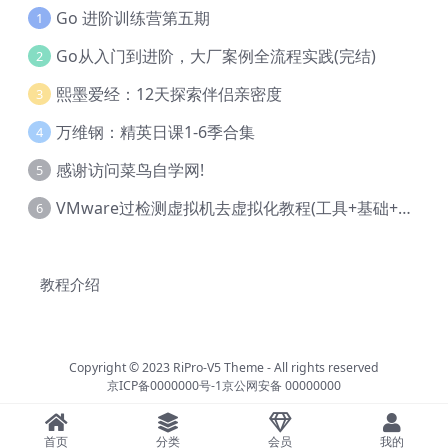
Go 进阶训练营第五期
1
Go从入门到进阶，大厂案例全流程实践(完结)
2
熙墨爱经：12天探索伴侣亲密度
3
万维钢：精英日课1-6季合集
4
感谢访问菜鸟自学网!
5
VMware过检测虚拟机去虚拟化教程(工具+基础+进阶)
6
教程介绍
Copyright © 2023
RiPro-V5 Theme
- All rights reserved
京ICP备0000000号-1
京公网安备 00000000
首页
分类
会员
我的