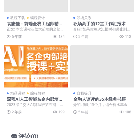
教程下载
编程设计
职场关系
袁志佳：前端全栈工程师精英
职场高手的12堂工作汇报术
班
正文: 本套课程涵盖大前端的全部领
介绍: 如果你每次汇报时都紧张到胃
域，并对传统的Web前端全栈深入
抽筋； 如果你在汇报时，老板总是
6 年前
184
5 年前
118
教学。如利用前...
漫不经心； 如...
精品课程
编程教程
自我提升
深蓝Ai人工智能名企内部培训
金融人该读的35本经典书籍
+实践班第五期
2023深兰交大AI算法班第五期 – 第
介绍: 历时15个月，结合桥水基金、
三部分 | ├──课时10：...
摩根斯坦利、等顶级金融机构以及
2 年前
199
5 年前
108
沃顿商学院、布...
评论(0)