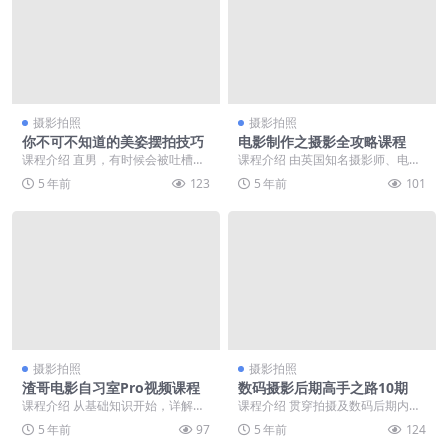
摄影拍照
摄影拍照
你不可不知道的美姿摆拍技巧
电影制作之摄影全攻略课程
课程介绍 直男，有时候会被吐槽拍
课程介绍 由英国知名摄影师、电影
照技术太烂。不过，远没有那些妹
制片人Philip Bloom主讲的摄影课
5 年前
123
5 年前
101
子吐槽的，被男票拍...
程在新...
摄影拍照
摄影拍照
渣哥电影自习室Pro视频课程
数码摄影后期高手之路10期
课程介绍 从基础知识开始，详解影
课程介绍 贯穿拍摄及数码后期内
视制作全流程，结合实例让你更直
容，名师讲解透彻易懂。现在不管
5 年前
97
5 年前
124
观、有效地学习“如...
你是拍摄人物像还是风...