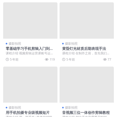
摄影拍照
摄影拍照
零基础学习手机剪辑入门到精
黄昏灯光材质后期表现手法
通
课程介绍 视频剪辑运营课账号运营
课程介绍 在制作之前，首先我们可
直播全套视频课，课程涵盖：直播
以想象一下黄昏光照主要有哪些特
5 年前
119
5 年前
77
间百人千人的心路历...
点。第一光照偏向于...
摄影拍照
摄影拍照
用手机拍摄专业级视频短片
音视频三位一体创作剪辑教程