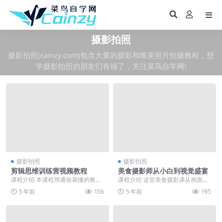
摄影拍照
摄影拍照(cainzy.com)包含大量的摄影和唯美照片拍摄教程，想
学摄影拍照的朋友们有福了，关注菜鸟自学网!
摄影拍照
摄影拍照
剪辑思维训练营视频教程
美食摄影师从小白到视觉盛宴
课程介绍 本课程用通俗易懂的教学
课程介绍 这堂美食摄影课从画面的
方式，传授剪辑思维训练，小白直
设计开始，带领各位使用一台简单
5 年前
156
5 年前
195
通大神无障碍学习，...
的相机，拍摄出令人...