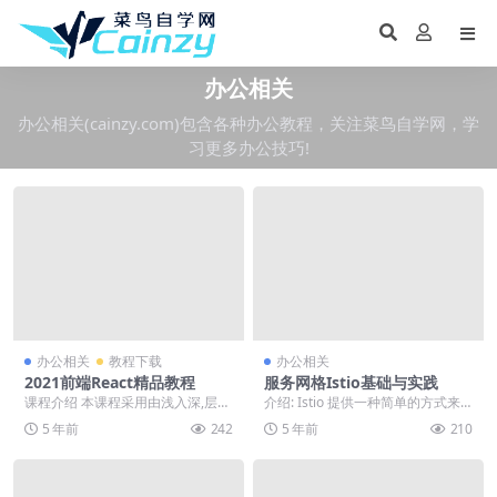
办公相关
办公相关(cainzy.com)包含各种办公教程，关注菜鸟自学网，学
习更多办公技巧!
办公相关
教程下载
办公相关
2021前端React精品教程
服务网格Istio基础与实践
课程介绍 本课程采用由浅入深,层层
介绍: Istio 提供一种简单的方式来
递进的讲解方式, 让你轻松掌握 Rea
为已部署的服务建立网络，该网络
5 年前
242
5 年前
210
ct 的...
具有负载均...