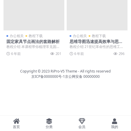
办公相关
教程下载
办公相关
教程下载
固定家具节点画法的套路解析
思维导图迅速提高效率与思考
力
教程介绍 本课程带你梳理常见固定
教程介绍 21世纪革命性的思维工
家具构造原理，总结出画常见节点
具，思维导图！带你挑战传统的思
6 年前
201
6 年前
296
基本套路，提升设计...
维习惯，开发大脑潜...
Copyright © 2023
RiPro-V5 Theme
- All rights reserved
京ICP备0000000号-1
京公网安备 00000000
首页
分类
会员
我的