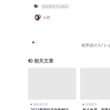
固定家具节点画法
小玥
程序设计入门—J
相关文章
新媒体运营
自我提升
2022最新快手电影解说搬
换个角度，洞悉