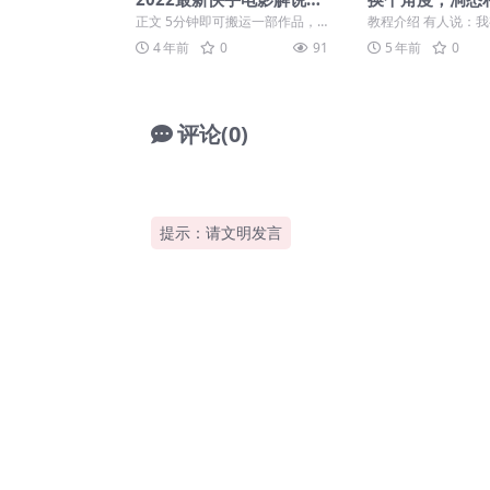
运技术
正文 5分钟即可搬运一部作品，
教程介绍 有人说：
固定模板套用，多层消重视频素
买得起豪宅、名车、
4 年前
0
91
5 年前
0
材，祝你轻松上热门。
宝，却买不到亲情、挚爱
评论(0)
提示：请文明发言