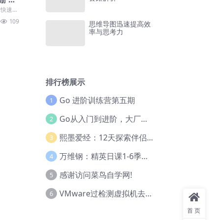
你快速上
各个隐
109
思维导图迅速提高效
率与思考力
排行榜展示
Go 进阶训练营第五期
1
Go从入门到进阶，大厂案例全流程实践(完结)
2
熙墨爱经：12天探索伴侣亲密度
3
万维钢：精英日课1-6季合集
4
感谢访问菜鸟自学网!
5
VMware过检测虚拟机去虚拟化教程(工具+基础+进阶)
6
首页