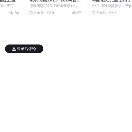
频+文档)，读英文，看世
信息有序沉淀
我有一天可能
流利阅读2023+2024(音频+文
介绍: 通过视频教学，帮
界，更新至5月29日
昂贵的珠
档)，读英文，看世界，更新至5
手印象笔记，打透操作的
84
2 年前
0
87
5 年前
0
，...
月29日 ├─...
秘环节，高效记录有价...
登录后评论