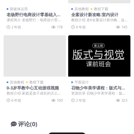
新媒体运营
其他教程
教程下载
老杨野行电商设计零基础入门
全案设计新攻略:室内设计
到实战
课程简介 老杨野行：电商设计零基
教程介绍 老K全案设计新功略，这
础入门到实战，视频+素材，价值1
是一套从构思到表达，从平面到立
2 年前
178
6 年前
145
99 程目录包含...
面，从空间到透视的...
其他教程
教程下载
平面设计
0-3岁早教中心互动游戏视频
召物少年美学课程：版式与视
觉第五期
教程介绍 家庭是孩子成长的沃土。
资源目录 召物少年美学课程：版式
父母是孩子们的启蒙教师、游戏的
与视觉第五期（只有视频） ├──1-
6 年前
100
2 年前
323
伙伴。父母传递爱的...
10_第九节...
评论(0)