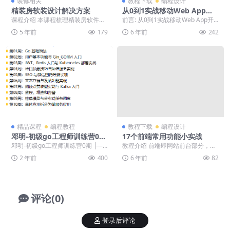
装修相关
教程下载
编程设计
精装房软装设计解决方案
从0到1实战移动Web App开
发
课程介绍 本课程梳理精装房软件设
前言: 从0到1实战移动Web App开
计流程，按设计流程的步骤，从测
发，喜欢就下载吧。 正文: 从0到1
5 年前
179
6 年前
242
量、沟通到方案制作...
实...
精品课程
编程教程
教程下载
编程设计
邓明-初级go工程师训练营0期
17个前端常用功能小实战
（前10周）
邓明-初级go工程师训练营0期 ├──
教程介绍 前端即网站前台部分，运
第01周：Go 基础语法 | ├──第二
行在PC端，移动端等浏览器上展现
2 年前
400
6 年前
82
讲...
给用户浏览的网页...
评论(0)
登录后评论