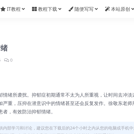
IT教程
教程下载
随便写写
本站原创
情绪
6
0
郁情绪所袭扰。抑郁症初期通常不太为人所重视，让时间去冲淡
加严重，压抑在潜意识中的情绪甚至还会反复发作。徐敬东老师
患者，有效防治抑郁情绪。
供内部学习和讨论，建议您在下载后的24个小时之内从您的电脑或手机中