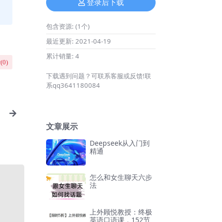
登录后下载
包含资源:
(1个)
最近更新:
2021-04-19
累计销量:
4
(
0
)
下载遇到问题？可联系客服或反馈!联
系qq3641180084
文章展示
Deepseek从入门到
精通
怎么和女生聊天六步
法
上外顾悦教授：终极
英语口语课，152节