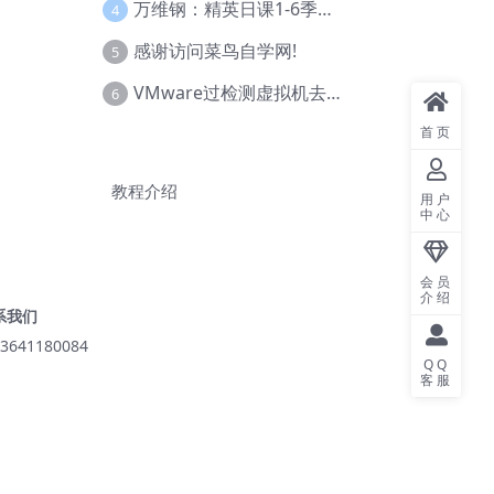
万维钢：精英日课1-6季合集
4
感谢访问菜鸟自学网!
5
VMware过检测虚拟机去虚拟化教程(工具+基础+进阶)
6
首页
教程介绍
用户
中心
会员
介绍
系我们
3641180084
QQ
客服