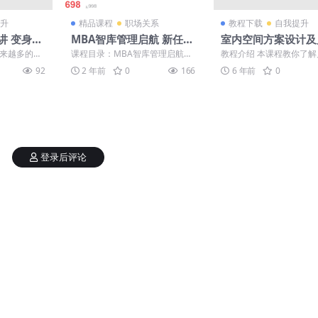
升
精品课程
职场关系
教程下载
自我提升
讲 变身采
MBA智库管理启航 新任管
室内空间方案设计及
理者成长训练营＋中层管
优化
越来越多的企
课程目录：MBA智库管理启航：
教程介绍 本课程教你了
理者能力突破训练营 价值
，由销售与
新任管理者成长训练营 00【试
案优化的正确思维逻辑，
92
2 年前
0
166
6 年前
0
...
听】课程精选片段，....
何着手优化一个户型，拥..
1496
登录后评论