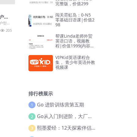
完整版，价值299
闯关霓虹岛：0-N5
户型
零基础日语课|价值2
解户型方
98
学会如
205
.
帮课Linda老师外贸
英语口语，视频教
程|价值1999(内容更
新)
VIPKid英语课程合
集， 青少年英语外教
视频课
排行榜展示
Go 进阶训练营第五期
1
Go从入门到进阶，大厂案例全流程实践(完结)
2
熙墨爱经：12天探索伴侣亲密度
3