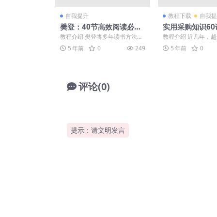
自我提升
教程下载
自我提
樊登：40节高效阅读必修
实用采购知识60
课
购专家
教程介绍 樊登将多年读书方法、
教程介绍 近几年，
拆书经验总结成一套高效阅读
业把提升绩效的重点
5 年前
0
249
5 年前
0
课，让你也可以建立一座“...
市场端，转移到采购与供
评论(0)
提示：请文明发言