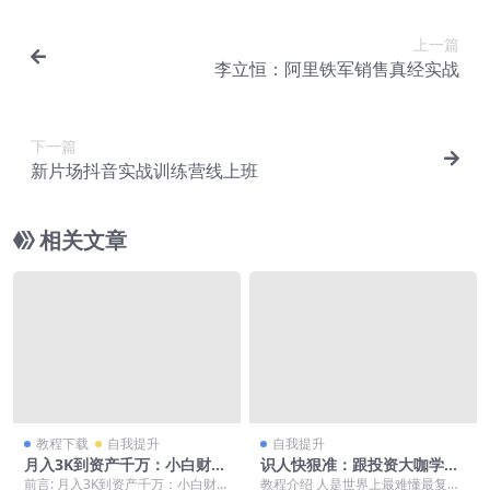
上一篇
李立恒：阿里铁军销售真经实战
下一篇
新片场抖音实战训练营线上班
相关文章
教程下载
自我提升
自我提升
月入3K到资产千万：小白财富
识人快狠准：跟投资大咖学人
训练营
心
前言: 月入3K到资产千万：小白财富
教程介绍 人是世界上最难懂最复杂