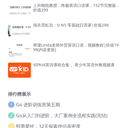
上外顾悦教授：终极英语口语课，152节完整版，
价值299
闯关霓虹岛：0-N5 零基础日语课|价值298
帮课Linda老师外贸英语口语，视频教程|价值19
99(内容更新)
VIPKid英语课程合集， 青少年英语外教视频课
排行榜展示
Go 进阶训练营第五期
1
Go从入门到进阶，大厂案例全流程实践(完结)
2
熙墨爱经：12天探索伴侣亲密度
3