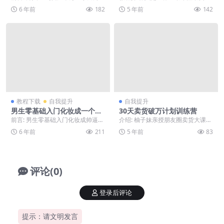
训练营，喜欢就下载吧。 正文: 前
的生物。然而，肢体语言可以泄露
6 年前
182
5 年前
142
段时间看到...
你的秘密，着装可以...
教程下载
自我提升
自我提升
男生零基础入门化妆成一个帅
30天卖货破万计划训练营
逼课程
前言: 男生零基础入门化妆成帅逼，
介绍: 柚子妹亲授朋友圈卖货大课，
喜欢就下载吧。 正文: 想变帅的屌
教你卖货全流程，严格专门针对小
6 年前
211
5 年前
83
丝们，赶紧学...
白设计，让有微信...
评论(0)
登录后评论
提示：请文明发言