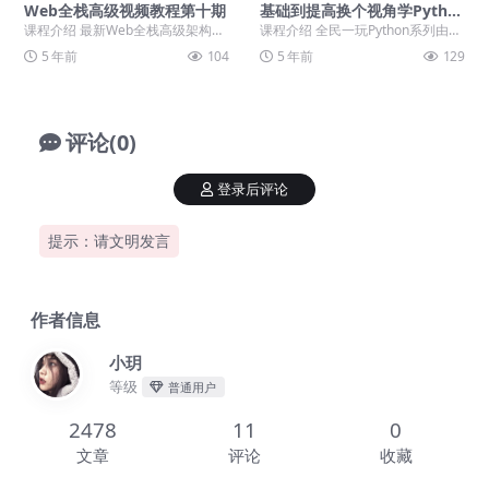
Web全栈高级视频教程第十期
基础到提高换个视角学Pytho
n
课程介绍 最新Web全栈高级架构师
课程介绍 全民一玩Python系列由杨
学习路线全套完整版课程视频，We
洋博士精心制作，面向所有希望学
5 年前
104
5 年前
129
b全栈开发的框...
习Pytho...
评论(0)
登录后评论
提示：请文明发言
作者信息
小玥
等级
普通用户
2478
11
0
文章
评论
收藏