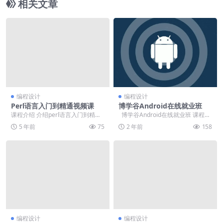
相关文章
编程设计
编程设计
Perl语言入门到精通视频课
博学谷Android在线就业班
课程介绍 介绍perl语言入门到精通
博学谷Android在线就业班 课程目
课程，适合第一次接触编程语言的
录： 01第一章Androi...
5 年前
75
2 年前
158
人，真正的零基...
编程设计
编程设计