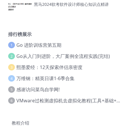
黑马2024软考软件设计师核心知识点精讲
排行榜展示
Go 进阶训练营第五期
1
Go从入门到进阶，大厂案例全流程实践(完结)
2
熙墨爱经：12天探索伴侣亲密度
3
万维钢：精英日课1-6季合集
4
感谢访问菜鸟自学网!
5
VMware过检测虚拟机去虚拟化教程(工具+基础+进阶)
6
教程介绍