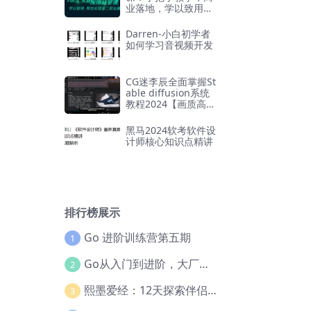
业落地，学以致用，
实现第二职业腾飞
Darren-小白初学者
如何学习音视频开发
CG迷李辰全面掌握St
able diffusion系统
教程2024【画质高清
有大部分素材】
黑马2024软考软件设
计师核心知识点精讲
排行榜展示
Go 进阶训练营第五期
1
Go从入门到进阶，大厂案例全流程实践(完结)
2
熙墨爱经：12天探索伴侣亲密度
3