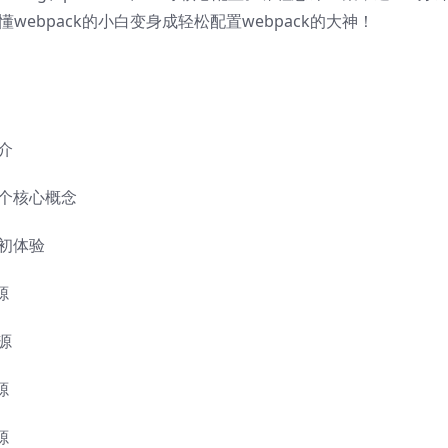
webpack的小白变身成轻松配置webpack的大神！
简介
k五个核心概念
的初体验
源
资源
源
源