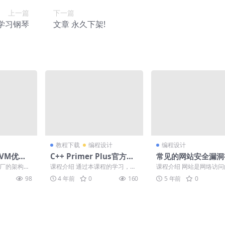
上一篇
下一篇
学习钢琴
文章 永久下架!
教程下载
编程设计
编程设计
VM优化
C++ Primer Plus官方视
常见的网站安全漏洞
频解读
课程
大厂的架构师
课程介绍 通过本课程的学习，使
课程介绍 网站是网络访
优策略实战课
学习者掌握程序设计的基本方法,
本入口，随着互联网的飞
98
4 年前
0
160
5 年前
0
.
具有一定的的应用计...
展，网站的弊端也开始就逐.