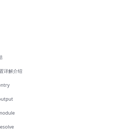
结
k配置详解介绍
try
tput
odule
solve