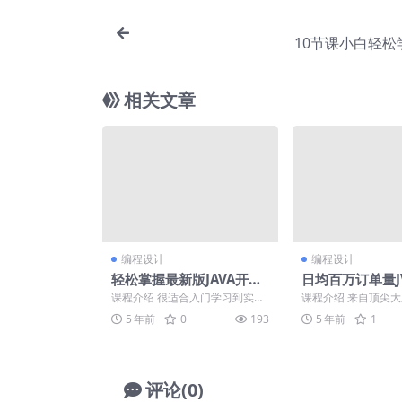
10节课小白轻松
相关文章
编程设计
编程设计
轻松掌握最新版JAVA开发
日均百万订单量J
秘诀
策略实战
课程介绍 很适合入门学习到实战
课程介绍 来自顶尖
的JAVA开发实战课程，课程的整
级JVM优化与GC调
5 年前
0
193
5 年前
1
体内容是经过重新设...
程，是具备有尖端技..
评论(0)