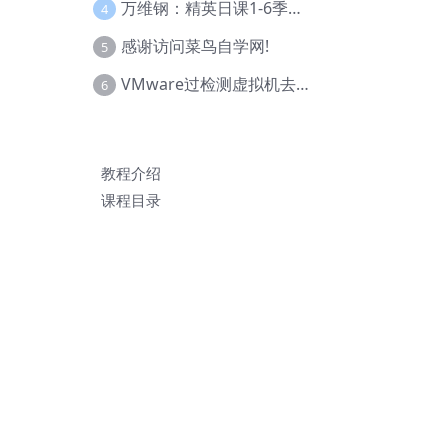
万维钢：精英日课1-6季合集
4
感谢访问菜鸟自学网!
5
VMware过检测虚拟机去虚拟化教程(工具+基础+进阶)
6
教程介绍
课程目录