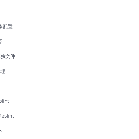
基本配置
绍
成单独文件
处理
int
slint
s