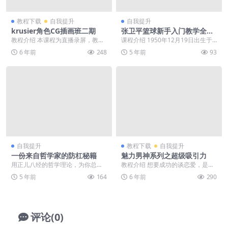
教程下载
自我提升
自我提升
krusier角色CG插画班二期
张卫平篮球新手入门教学全集
课程
教程介绍 本课程为直播录屏，教你
课程介绍 1950年12月19日出生于
主流插画风格入门和人物饰品等绘
北京，中国篮球运动员，前中国国
6 年前
248
5 年前
93
制，以及色彩搭配画...
家篮球队成员...
自我提升
教程下载
自我提升
一份来自哲学家的防杠秘籍
魅力男神系列之超级吸引力
用正儿八经的哲学理论，为你总结
教程介绍 想要成功的谈恋爱，是不
了一份杠精常见套路，并倾情传授
能盲目的去追求女孩子的，正确的
5 年前
164
6 年前
290
防杠秘笈，以便大家不...
做法是先吸引她们，...
评论(0)