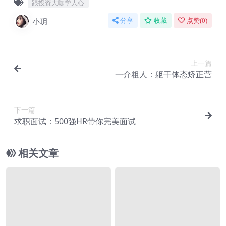
跟投资大咖学人心
小玥
分享
收藏
点赞(
0
)
上一篇
一介粗人：躯干体态矫正营
下一篇
求职面试：500强HR带你完美面试
相关文章