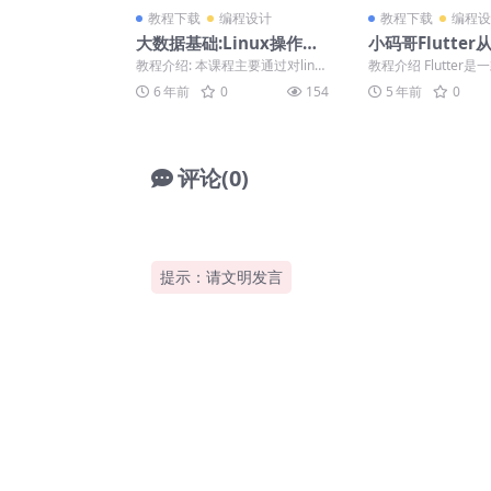
教程下载
编程设计
教程下载
编程设
大数据基础:Linux操作基
小码哥Flutte
础详解
战
教程介绍: 本课程主要通过对linu
教程介绍 Flutter
x基础课程的详细讲解，让大家熟
的SDK，可跨平台为
6 年前
0
154
5 年前
0
练虚拟机的安装...
b端、桌面...
评论(0)
提示：请文明发言