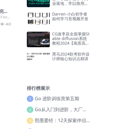
业落地，学以致用，
实现第二职业腾飞
完整
Darren-小白初学者
Andr
如何学习音视频开发
工作中用
468
CG迷李辰全面掌握St
able diffusion系统
教程2024【画质高清
有大部分素材】
黑马2024软考软件设
计师核心知识点精讲
排行榜展示
Go 进阶训练营第五期
1
Go从入门到进阶，大厂案例全流程实践(完结)
2
熙墨爱经：12天探索伴侣亲密度
3