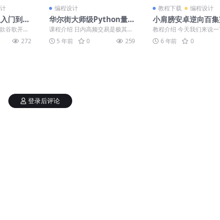
计
编程设计
教程下载
编程设计
r从入门到实
华尔街大师级Python量化
小肩膀安卓逆向百集
金融实战
版
是一款谷歌开源
课程介绍 日内高频交易是极其具
教程介绍 今天我们来说一下
移动端、We
有挑战性的交易方法，而我们想
oid逆向，这玩意在日常
272
5 年前
0
259
6 年前
0
要通过科学与量化的方法...
的比较少，但是...
登录后评论