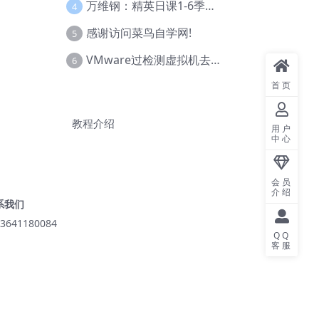
万维钢：精英日课1-6季合集
4
感谢访问菜鸟自学网!
5
VMware过检测虚拟机去虚拟化教程(工具+基础+进阶)
6
首页
教程介绍
用户
中心
会员
介绍
系我们
3641180084
QQ
客服