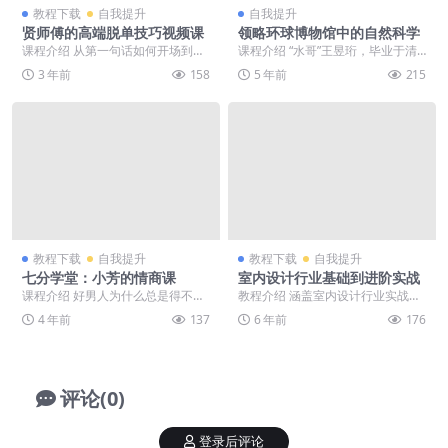
教程下载
自我提升
自我提升
贤师傅的高端脱单技巧视频课
领略环球博物馆中的自然科学
课程介绍 从第一句话如何开场到彼
课程介绍 “水哥”王昱珩，毕业于清
此欣赏喜欢出来见面过程中所涉及
华美院，喜欢花鸟鱼虫。《最强大
3 年前
158
5 年前
215
的问题如何解决。如...
脑》第二、三季中...
教程下载
自我提升
教程下载
自我提升
七分学堂：小芳的情商课
室内设计行业基础到进阶实战
课程介绍 好男人为什么总是得不到
教程介绍 涵盖室内设计行业实战课
爱情，而再笨的人都能找到心仪的
的课程实训以及其他相关课程，让
4 年前
137
6 年前
176
人！课程中百试不爽...
你从小白入门，2个...
评论(0)
登录后评论