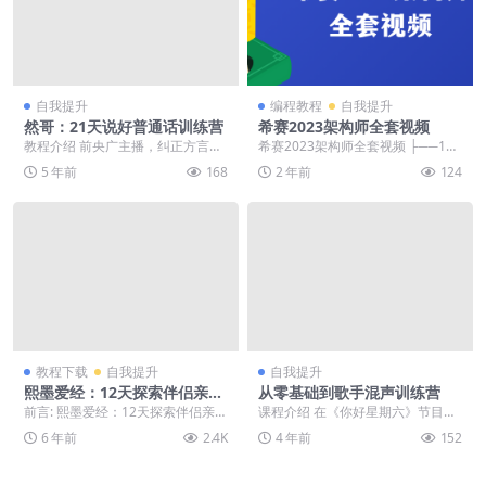
自我提升
编程教程
自我提升
然哥：21天说好普通话训练营
希赛2023架构师全套视频
教程介绍 前央广主播，纠正方言、
希赛2023架构师全套视频 ├──1
练声练气，让语言标准、清晰、悦
0、论文写作2 | ├──10、论文写作
5 年前
168
2 年前
124
耳，为你讲解技巧、...
主题...
教程下载
自我提升
自我提升
熙墨爱经：12天探索伴侣亲密
从零基础到歌手混声训练营
度
前言: 熙墨爱经：12天探索伴侣亲密
课程介绍 在《你好星期六》节目
度，喜欢就下载吧。 正文: 怎样的
中，声音教练郭潇雨运用专业的EV
6 年前
2.4K
4 年前
152
性关系，才...
T、IVA声乐技术...