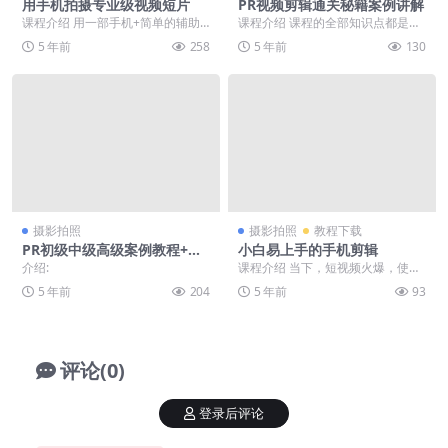
用手机拍摄专业级视频短片
PR视频剪辑通关秘籍案例讲解
课程介绍 用一部手机+简单的辅助
课程介绍 课程的全部知识点都是结
器材，以一部微型记录短片的拍摄
合实际案例讲解，学一集就能掌握
5 年前
258
5 年前
130
为案例，力图用超短...
一种类型的剪辑。把...
摄影拍照
摄影拍照
教程下载
PR初级中级高级案例教程+素
小白易上手的手机剪辑
材
介绍:
课程介绍 当下，短视频火爆，使我
们每一个人都成了导演，拿起手机
5 年前
204
5 年前
93
就能拍摄，每人都可...
评论(0)
登录后评论