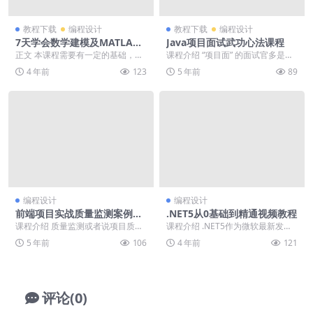
教程下载
编程设计
教程下载
编程设计
7天学会数学建模及MATLAB
Java项目面试武功心法课程
编程
正文 本课程需要有一定的基础，不
课程介绍 “项目面” 的面试官多是项
然会有些吃力；综合而言本课程只
目负责人或技术领导，你很难掩盖
4 年前
123
5 年前
89
能算是一些算法的入...
技术或开发经验...
编程设计
编程设计
前端项目实战质量监测案例教
.NET5从0基础到精通视频教程
程
课程介绍 质量监测或者说项目质量
课程介绍 .NET5作为微软最新发布
监督，是一个项目交付前非常重要
的应用程序统一平台，它将是用于
5 年前
106
4 年前
121
的过程，也是关乎一...
构建全平台和设...
评论(0)