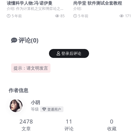
读懂科学人物:冯·诺伊曼
尚学堂 软件测试全套教程
介绍: 作为计算机之父和博弈论之
介绍:
父，冯·诺伊曼是20世纪最伟大的科
5 年前
85
5 年前
171
学家之一，值得...
评论(0)
登录后评论
提示：请文明发言
作者信息
小玥
等级
普通用户
2478
11
0
文章
评论
收藏