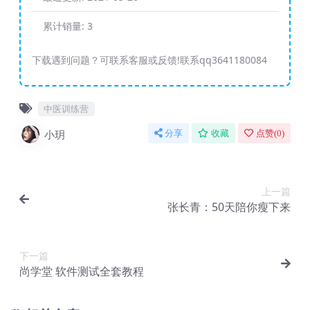
累计销量:
3
下载遇到问题？可联系客服或反馈!联系qq3641180084
中医训练营
小玥
分享
收藏
点赞(
0
)
上一篇
张长青：50天陪你瘦下来
下一篇
尚学堂 软件测试全套教程