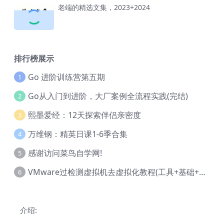
老端的精选文集，2023+2024
排行榜展示
Go 进阶训练营第五期
1
Go从入门到进阶，大厂案例全流程实践(完结)
2
熙墨爱经：12天探索伴侣亲密度
3
万维钢：精英日课1-6季合集
4
感谢访问菜鸟自学网!
5
VMware过检测虚拟机去虚拟化教程(工具+基础+进阶)
6
介绍: