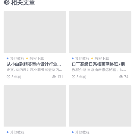
相关文章
其他教程
教程下载
其他教程
教程下载
从小白到精英室内设计行业实
口丁高级日系插画网络班7期
战课
正文: 室内设计就业套餐涵盖室内设
教程介绍 日系插画修炼秘籍，从软
计行业实战课的课程实训以及其他
件应用及线条练习、人体结构与透
5 年前
131
5 年前
74
相关课程，让你从...
视、半厚涂上色技法...
其他教程
其他教程