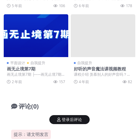
的人，一定会问钢琴到底多久才能
是活不成自己想要的样子，总是追
5 年前
106
6 年前
178
学会？网络上发声...
求完美，要求太高，...
平面设计
自我提升
自我提升
画无止境第7期
好听的声音魔法课视频教程
画无止境第7期 ├──画无止境7期基
课程介绍 羡慕别人的好声音吗？想
础研修 | └──2套 | | ├──基礎 ...
要“开口路”、久说不累吗？磁性嗓音
2 年前
157
4 年前
82
是天生的吗？本...
评论(0)
登录后评论
提示：请文明发言