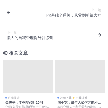
上一篇
PR基础全通关：从零到剪辑大神
下一篇
懒人的自我管理提升训练营
相关文章
自我提升
教程下载
自我提升
金鸽平：学钢琴必听20问
周小宽：成年人如何才能不心
累
介绍: 如果你是对钢琴有学习有憧憬
教程介绍 人一辈子最大的遗憾，就