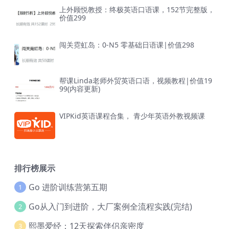
上外顾悦教授：终极英语口语课，152节完整版，
价值299
闯关霓虹岛：0-N5 零基础日语课|价值298
帮课Linda老师外贸英语口语，视频教程|价值19
99(内容更新)
VIPKid英语课程合集， 青少年英语外教视频课
排行榜展示
Go 进阶训练营第五期
1
Go从入门到进阶，大厂案例全流程实践(完结)
2
熙墨爱经：12天探索伴侣亲密度
3