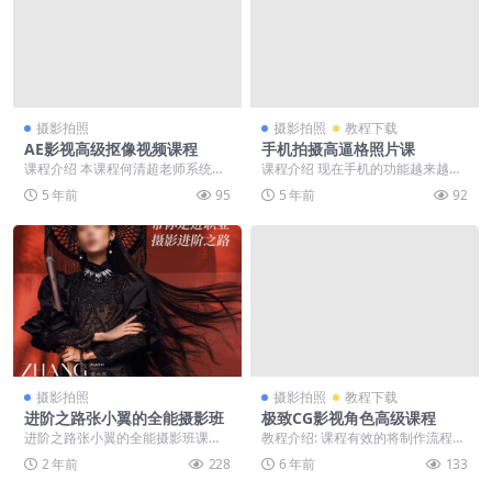
摄影拍照
摄影拍照
教程下载
AE影视高级抠像视频课程
手机拍摄高逼格照片课
课程介绍 本课程何清超老师系统讲
课程介绍 现在手机的功能越来越强
解了AE影视抠像中常用的蓝、绿背
大，特别拍照功能。最近几年似乎
5 年前
95
5 年前
92
景抠像，从最基础...
每个手机制造商都在...
摄影拍照
摄影拍照
教程下载
进阶之路张小翼的全能摄影班
极致CG影视角色高级课程
进阶之路张小翼的全能摄影班课程
教程介绍: 课程有效的将制作流程贯
简介； 课程不完整，完整版共121
穿其中，涉及zbrush建模流程，操
2 年前
228
6 年前
133
节，目前只有10...
作心得和经...