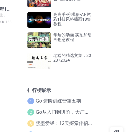
课程19
高高手-柠檬糖-AI-炫
学生，学
彩科技风格插画18集
中从众多
133
教程
华居的动画 实拍加动
画创意教程
老端的精选文集，20
23+2024
排行榜展示
Go 进阶训练营第五期
1
Go从入门到进阶，大厂案例全流程实践(完结)
2
熙墨爱经：12天探索伴侣亲密度
3