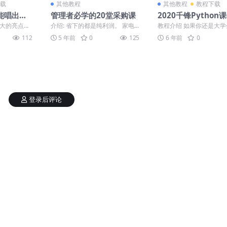
载
其他教程
其他教程
教程下载
能唱出好
管理者必学的20堂采购课
2020千锋Python
天
最大的亮点就
介绍: 省下的都是纯利润。 家电
教程介绍 如果你还是大
强，方便练
业：采购成本每降低1%，利润率
习Python将使你在求职
112
5 年前
0
125
6 年前
0
...
平均提升20%。 ...
同学里面脱颖而出...
登录后评论