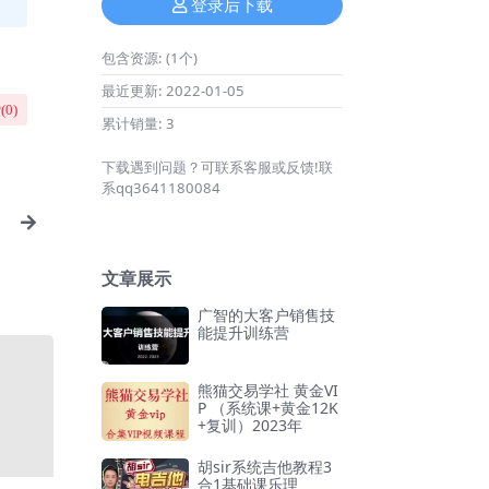
登录后下载
包含资源:
(1个)
最近更新:
2022-01-05
(
0
)
累计销量:
3
下载遇到问题？可联系客服或反馈!联
系qq3641180084
文章展示
广智的大客户销售技
能提升训练营
熊猫交易学社 黄金VI
P （系统课+黄金12K
+复训）2023年
胡sir系统吉他教程3
合1基础课乐理