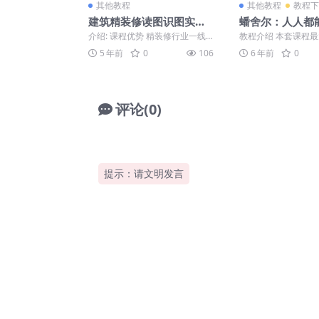
其他教程
其他教程
教程下
建筑精装修读图识图实战
蟠舍尔：人人都
讲解
歌声
介绍: 课程优势 精装修行业一线
教程介绍 本套课程
总工亲授精装图纸读图识图 业内
是简单易懂，实操性
5 年前
0
106
6 年前
0
最全面传授精装图纸...
习，结合理论+方法，并
评论(0)
提示：请文明发言