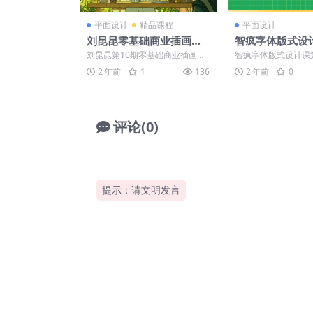
平面设计
精品课程
平面设计
刘昆昆零基础商业插画课
智疯字体版式设计
快速入门插画视频教程 (第
期
刘昆昆第10期零基础商业插画课
智疯字体版式设计课第
10期)
├──01_课程前言_ev .mp4 22.1
─课程素材 ├──10
2 年前
1
136
2 年前
0
3...
字体设计初阶_...
评论(0)
提示：请文明发言