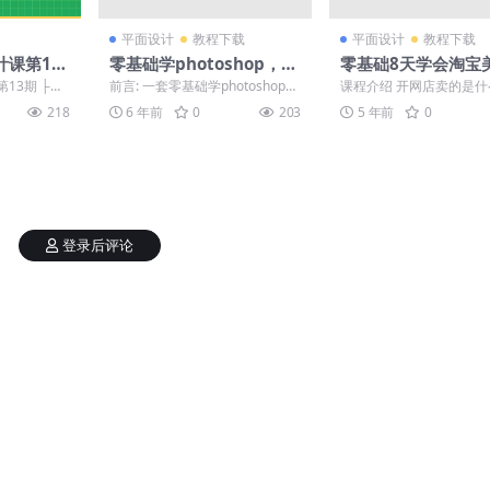
平面设计
教程下载
平面设计
教程下载
课第13
零基础学photoshop，18
零基础8天学会淘宝
节课从小白到大神
13期 ├─
前言: 一套零基础学photoshop，
课程介绍 开网店卖的是
、【第1课】
18节课从小白到大神，如果对你
样的宝贝为啥别家卖的那
218
6 年前
0
203
5 年前
0
有帮助就看...
爆？不是品牌店，难道宝贝.
登录后评论