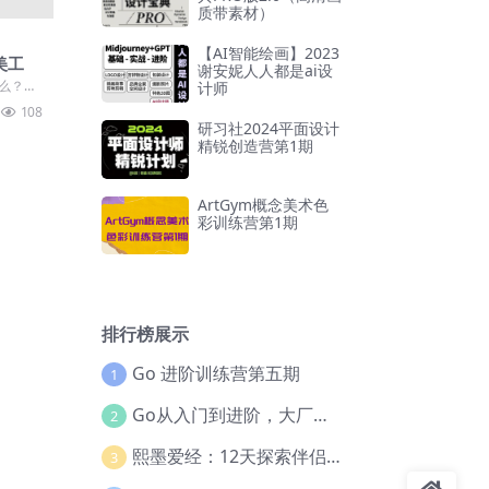
质带素材）
【AI智能绘画】2023
美工
谢安妮人人都是ai设
什么？同
计师
么火
108
..
研习社2024平面设计
精锐创造营第1期
ArtGym概念美术色
彩训练营第1期
排行榜展示
Go 进阶训练营第五期
1
Go从入门到进阶，大厂案例全流程实践(完结)
2
熙墨爱经：12天探索伴侣亲密度
3