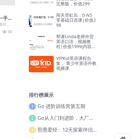
完整版，价值299
闯关霓虹岛：0-N5
一手
零基础日语课|价值2
军叶
98
出一手
98
帮课Linda老师外贸
英语口语，视频教
程|价值1999(内容更
新)
VIPKid英语课程合
集， 青少年英语外教
视频课
排行榜展示
Go 进阶训练营第五期
1
Go从入门到进阶，大厂案例全流程实践(完结)
2
熙墨爱经：12天探索伴侣亲密度
3