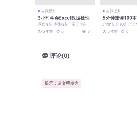
自我提升
自我提升
3小时学会Excel数据处理
5分钟速读100
课程介绍 本课程从日常工作实际
介绍: 研究表明，5
需要出发，贯穿数据整理、数据
注力最高的时间单位
5 年前
0
94
5 年前
0
分析、数据呈现等模块核...
的时间，接收最“高密..
评论(0)
提示：请文明发言