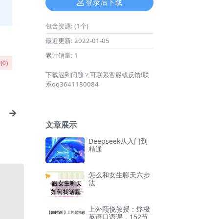
登录后下载
包含资源:
(1个)
最近更新:
2022-01-05
累计销量:
1
(
0
)
下载遇到问题？可联系客服或反馈!联
系qq3641180084
文章展示
Deepseek从入门到
精通
怎么和女生聊天六步
法
上外顾悦教授：终极
英语口语课，152节