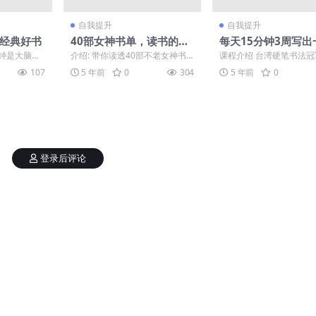
自我提升
自我提升
本经典好书
40部女神书单，读书的女
每天15分钟3周写出
人不怕老
漂亮字
分钟是大脑专
介绍: 带你读透40部不老女神书
课程介绍 台湾硬笔书法冠
。用最高效
单。你将内心丰盈，温和坚定，
晔：每天15分钟，3周写
107
5 年前
0
304
5 年前
0
.
成为别人眼里有气质高...
漂亮字，只要坚持每天1...
登录后评论