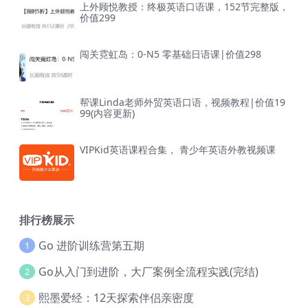
上外顾悦教授：终极英语口语课，152节完整版，
价值299
闯关霓虹岛：0-N5 零基础日语课|价值298
帮课Linda老师外贸英语口语，视频教程|价值19
99(内容更新)
VIPKid英语课程合集， 青少年英语外教视频课
排行榜展示
Go 进阶训练营第五期
1
Go从入门到进阶，大厂案例全流程实践(完结)
2
熙墨爱经：12天探索伴侣亲密度
3