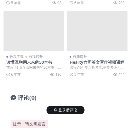
员开设，旨在短时间内培养学生的
盖了大部分人使用PPT软件涉及的
5 年前
98
6 年前
239
基础法语听说读写能...
操作方法和使用场...
教程下载
自我提升
自我提升
读懂互联网未来的50本书
Hearty六周英文写作视频课程
前言: 读懂互联网未来的50本书，喜
课程介绍 专八备考者,英专考研儿及
欢就下载吧。 正文: 50本互联网时
其他想写出地道又精彩的英语作文
6 年前
180
5 年前
144
代经典及...
的学习者。如何更...
评论(0)
登录后评论
提示：请文明发言