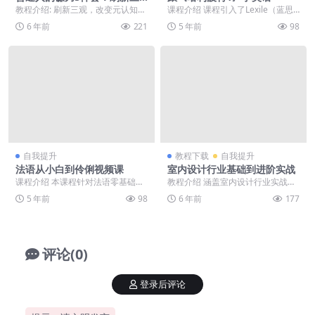
观
教程介绍: 刷新三观，改变元认知，
课程介绍 课程引入了Lexile（蓝思
掌握阶级跃迁的三把镰刀：认知，
指数），相当于衡量美国学生阅读
6 年前
221
5 年前
98
沟通，销售。在张...
能力的“国标...
自我提升
教程下载
自我提升
法语从小白到伶俐视频课
室内设计行业基础到进阶实战
课程介绍 本课程针对法语零基础学
教程介绍 涵盖室内设计行业实战课
员开设，旨在短时间内培养学生的
的课程实训以及其他相关课程，让
5 年前
98
6 年前
177
基础法语听说读写能...
你从小白入门，2个...
评论(0)
登录后评论