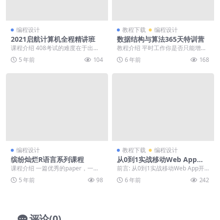
编程设计
教程下载
编程设计
2021启航计算机全程精讲班
数据结构与算法365天特训营
课程介绍 408考试的难度在于出题
教程介绍 平时工作你是否只能增删
面十分广泛，题型千变万化，唯有
改查粘贴复制？因为没系统学过算
5 年前
104
6 年前
168
把基础打扎实才能...
法导致稍有逻辑的业...
编程设计
教程下载
编程设计
缤纷灿烂R语言系列课程
从0到1实战移动Web App开
发
课程介绍 一篇优秀的paper，一份
前言: 从0到1实战移动Web App开
完美的标书或报告，除了必不可少
发，喜欢就下载吧。 正文: 从0到1
5 年前
98
6 年前
242
的文字和统计数...
实...
评论(0)