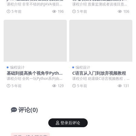
程
课程介绍 非常不错的的JAVA项目教
课程介绍 质量监测或者说项目质量
程，课程将JAVA企业级的项目进行
监督，是一个项目交付前非常重要
5 年前
196
5 年前
106
完整教学，...
的过程，也是关乎一...
编程设计
编程设计
基础到提高换个视角学Pytho
C语言从入门到放弃视频教程
n
课程介绍 全民一玩Python系列由杨
课程介绍 劝退级C语言视频教程，
洋博士精心制作，面向所有希望学
是全新的思路全新视角的新版本C语
5 年前
129
5 年前
131
习Pytho...
言课程，课程非常...
评论(0)
登录后评论