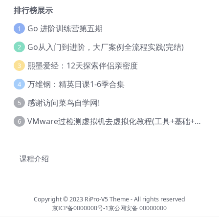
排行榜展示
Go 进阶训练营第五期
1
Go从入门到进阶，大厂案例全流程实践(完结)
2
熙墨爱经：12天探索伴侣亲密度
3
万维钢：精英日课1-6季合集
4
感谢访问菜鸟自学网!
5
VMware过检测虚拟机去虚拟化教程(工具+基础+进阶)
6
课程介绍
Copyright © 2023
RiPro-V5 Theme
- All rights reserved
京ICP备0000000号-1
京公网安备 00000000