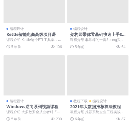
编程设计
编程设计
Kettle智能电商高级项目课
架构师带你零基础快速上手Sp
ring
课程介绍 Kettle这个ETL工具集，它
课程介绍 非常棒的一套Spring实战
允许你管理来自不同数据库的数
课程，课程由经验非常丰富的架构
5 年前
106
5 年前
64
据，通过提...
师带领同学们...
编程设计
教程下载
编程设计
Windows逆向系列视频课程
2021年大数据推荐算法教程
课程介绍 大多数安全从业者对「W
教程介绍 推荐系统企业工程实战项
eb安全工程师」比较熟悉，但是对
目作为大数据基础应用的延伸，构
5 年前
200
6 年前
87
「Windows...
建于用户画像项目之...