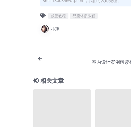
3641180084@qq.com，我们将及时处理。
减肥教程
易瘦体质教程
小玥
室内设计案例解读
相关文章