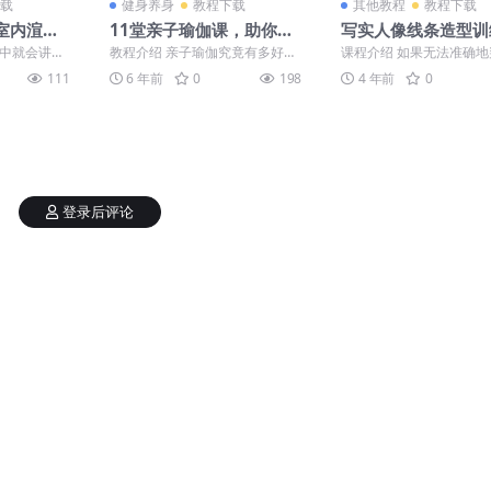
载
健身养身
教程下载
其他教程
教程下载
套室内渲染
11堂亲子瑜伽课，助你瘦
写实人像线条造型训
身塑形
视频教程
程中就会讲到
教程介绍 亲子瑜伽究竟有多好？
课程介绍 如果无法准确
染器的不同之
可以纠正宝宝不良姿势，有助于
间，那么人的行为就会产
111
6 年前
0
198
4 年前
0
宝宝形成良好的姿态，促...
题。所以对于任何画面来讲.
登录后评论