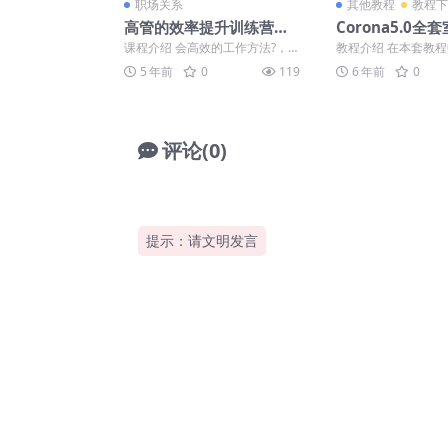
职场关系
其他教程
教程下
高管的效率提升训练营教
Corona5.0全
程
实战
课程介绍 会高效的工作方法?，
教程介绍 在本套教
决定了产出率，决定了领?导力，
此款渲染器与VR渲
5 年前
0
119
6 年前
0
决定了专业贡献！讲透...
处，同时Corona...
评论(0)
提示：请文明发言