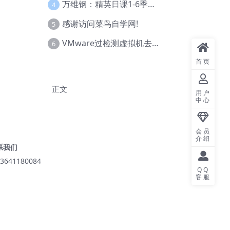
万维钢：精英日课1-6季合集
4
感谢访问菜鸟自学网!
5
VMware过检测虚拟机去虚拟化教程(工具+基础+进阶)
6
首页
正文
用户
中心
会员
介绍
系我们
3641180084
QQ
客服