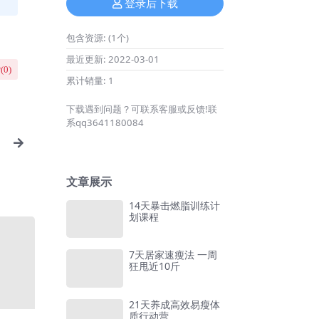
登录后下载
包含资源:
(1个)
最近更新:
2022-03-01
(
0
)
累计销量:
1
下载遇到问题？可联系客服或反馈!联
系qq3641180084
文章展示
14天暴击燃脂训练计
划课程
7天居家速瘦法 一周
狂甩近10斤
21天养成高效易瘦体
质行动营