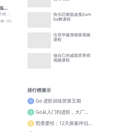
练法
快乐巨燃脂速瘦Zum
地判断空
生问
ba舞课程
106
..
伍登华健身锻炼视频
课程
做自己的减脂营养师
视频课程
排行榜展示
Go 进阶训练营第五期
1
Go从入门到进阶，大厂案例全流程实践(完结)
2
熙墨爱经：12天探索伴侣亲密度
3