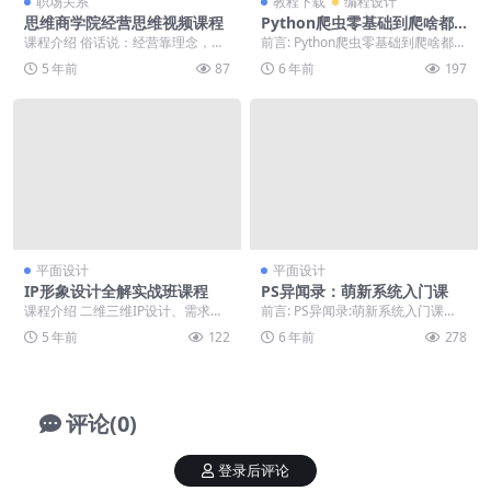
职场关系
教程下载
编程设计
思维商学院经营思维视频课程
Python爬虫零基础到爬啥都
行
课程介绍 俗话说：经营靠理念，赚
前言: Python爬虫零基础到爬啥都
钱靠管理。经营的本质是客户思
行，喜欢就下载吧。 正文: Python
5 年前
87
6 年前
197
维，以客户为中心来开...
爬...
平面设计
平面设计
IP形象设计全解实战班课程
PS异闻录：萌新系统入门课
课程介绍 二维三维IP设计、需求分
前言: PS异闻录:萌新系统入门课
析、技法表现、运营推广，这两年I
程，喜欢就下载吧。 正文: 共16
5 年前
122
6 年前
278
P形象有多火爆...
期，从零开始...
评论(0)
登录后评论