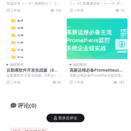
业班(六期)
资源目录 ├──01 视频部分 | ├─
├──01 直播课回放 | ├──01 开班
─01 绪论 | | ├──...
典礼 | | └──01 开班典礼....
2 年前
106
2 年前
53
编程教程
编程教程
反勒索软件开发实战篇（8
高薪运维必备Prometheus监
章）
控系统企业级实战
反勒索软件开发实战篇（8章全） ├
高薪运维必备Prometheus监控系统
──第八章 | ├──第8章第1节 | |
企业级实战 ├──第10章 Promet...
2 年前
86
2 年前
181
├...
评论(0)
登录后评论