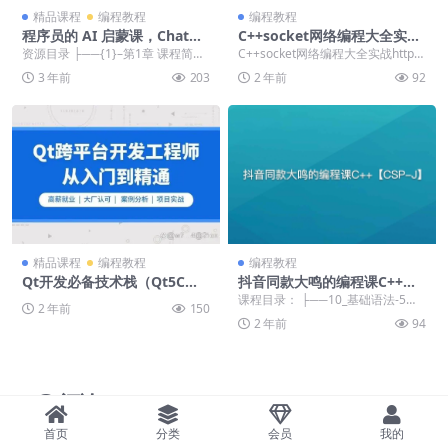
精品课程
编程教程
编程教程
程序员的 AI 启蒙课，ChatGP
C++socket网络编程大全实战
T 辅助开发 Vue3 项目[完结]
http服务器(支持php)视频课
资源目录 ├──{1}–第1章 课程简介
C++socket网络编程大全实战http服
程
&amp; 正确看...
务器(支持php)视频课程/ └──...
3 年前
203
2 年前
92
精品课程
编程教程
编程教程
Qt开发必备技术栈（Qt5C语
抖音同款大鸣的编程课C++【C
言c++数据库OpenCVQuickQ
SP-J】
课程目录： ├──10_基础语法-5、C
2 年前
150
t实战）
++的分支与选择（2）_1080p.mp...
2 年前
94
评论(0)
首页
分类
会员
我的
登录后评论