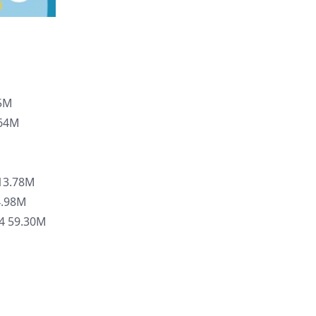
5M
64M
M
3.78M
.98M
 59.30M