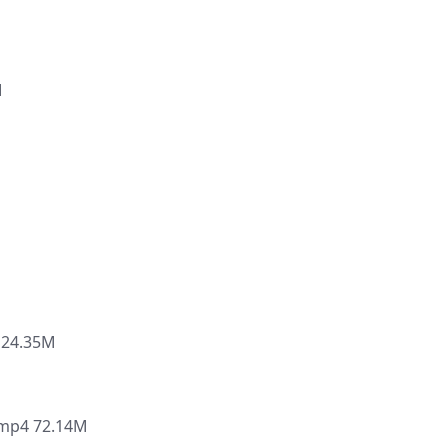
M
M
24.35M
4 72.14M