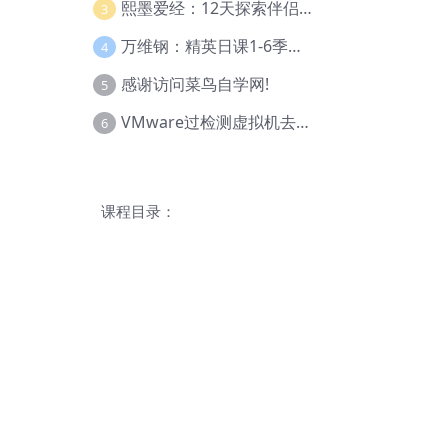
熙墨爱经：12天探索伴侣亲密度
3
万维钢：精英日课1-6季合集
4
感谢访问菜鸟自学网!
5
VMware过检测虚拟机去虚拟化教程(工具+基础+进阶)
6
课程目录：