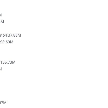
M
2M
4 37.88M
99.69M
M
35.73M
M
67M