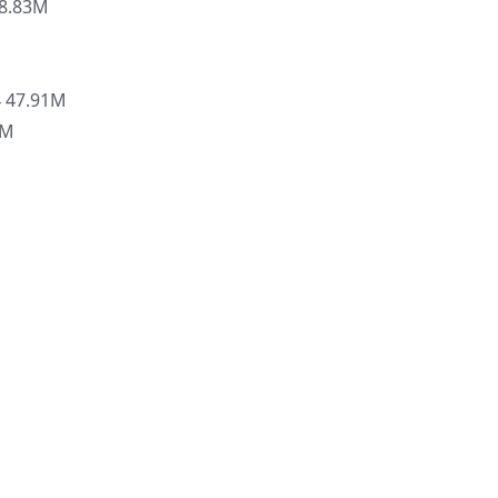
8.83M
47.91M
2M
M
M