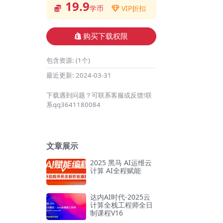
19.9
学币
VIP折扣
购买下载权限
包含资源:
(1个)
最近更新:
2024-03-31
下载遇到问题？可联系客服或反馈!联
系qq3641180084
文章展示
2025 黑马 AI运维云
计算 AI全程赋能
达内AI时代-2025云
计算全栈工程师全日
制课程V16