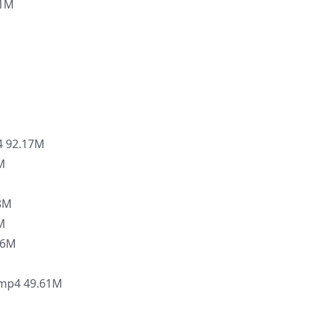
1M
M
92.17M
M
M
8M
M
96M
4 49.61M