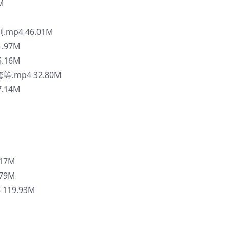
M
p4 46.01M
.97M
.16M
.mp4 32.80M
.14M
M
17M
79M
119.93M