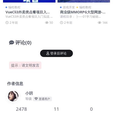
编程教程
游戏开发
编程教程
VueCli3外卖类点餐项目入门
商业级MMORPG大型网游-Un
实战
ity全栈开发
VueCli3外卖类点餐项目入门实战 ├
课程目录： ├──01学习秘籍
──1 | └──1 | | ...
（完）.zip 233.28M ├──02项目筹
2 年前
50
2 年前
144
备...
评论(0)
登录后评论
提示：请文明发言
作者信息
小玥
等级
普通用户
2478
11
0