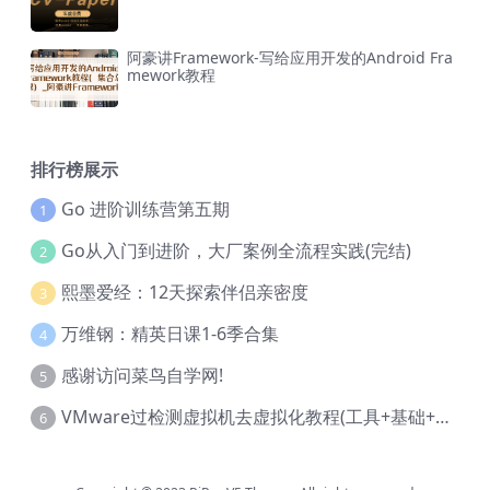
阿豪讲Framework-写给应用开发的Android Fra
mework教程
排行榜展示
Go 进阶训练营第五期
1
Go从入门到进阶，大厂案例全流程实践(完结)
2
熙墨爱经：12天探索伴侣亲密度
3
万维钢：精英日课1-6季合集
4
感谢访问菜鸟自学网!
5
VMware过检测虚拟机去虚拟化教程(工具+基础+进阶)
6