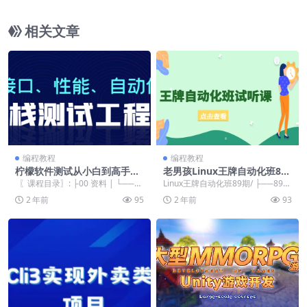
云，汉家隆盛
相关文章
编程教程
编程教程
柠檬软件测试从小白到高手全
老男孩Linux王牌自动化班89
程班92期|完结
期-试听课
〖课程目录〗: ├00 资料 | └──00
Linux王牌自动化班89期/ ├──89期
资料.zip 552...
笔记1-5天 | ├──day000...
2 年前
95
2 年前
93