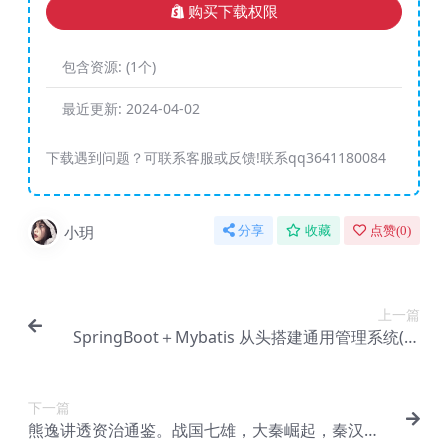
购买下载权限
包含资源:
(1个)
最近更新:
2024-04-02
下载遇到问题？可联系客服或反馈!联系qq3641180084
小玥
分享
收藏
点赞(
0
)
上一篇
SpringBoot＋Mybatis 从头搭建通用管理系统(后
端篇)
下一篇
熊逸讲透资治通鉴。战国七雄，大秦崛起，秦汉风